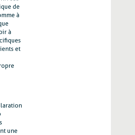
ique de
 comme à
que
ir à
cifiques
ients et
propre
claration
b
s
ent une