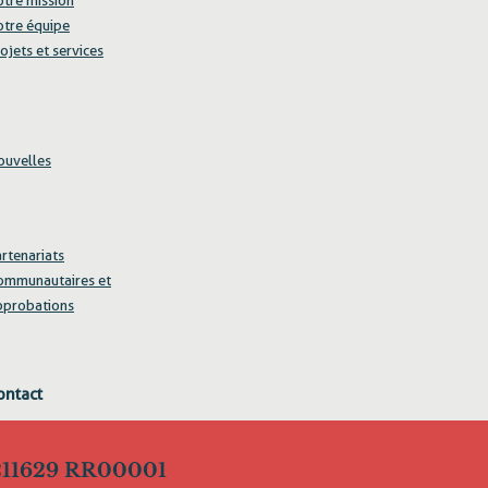
otre mission
otre équipe
ojets et services
ouvelles
rtenariats
ommunautaires et
pprobations
ontact
5211629 RR00001