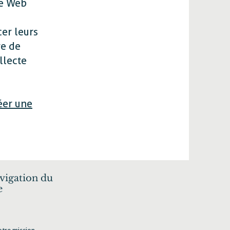
te Web
cer leurs
re de
llecte
éer une
vigation du
e