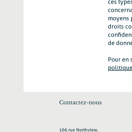
ces types
concernan
moyens p
droits c
confident
de donnée
Pour en s
politique
Contactez-nous
166 rue Northview,