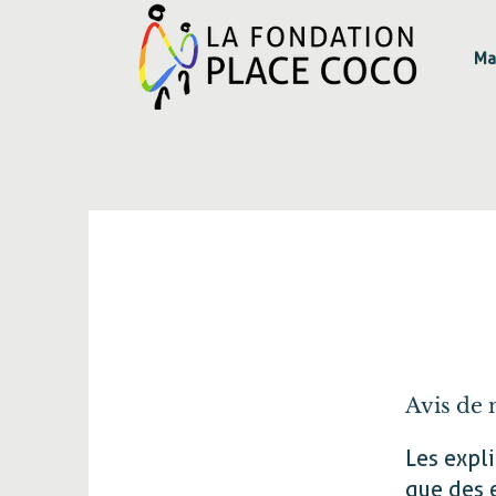
Ma
poli
Avis de 
Les expli
que des 