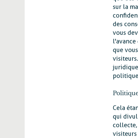
sur la m
confident
des cons
vous dev
l'avance 
que vous 
visiteur
juridiqu
politique
Politique
Cela étan
qui divu
collecte,
visiteur