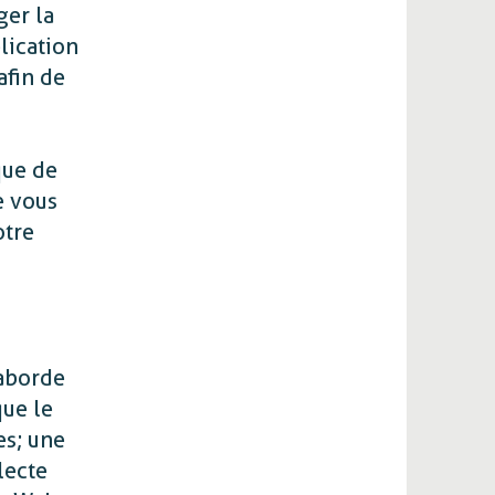
ger la
plication
afin de
que de
e vous
otre
 aborde
que le
s ; une
lecte