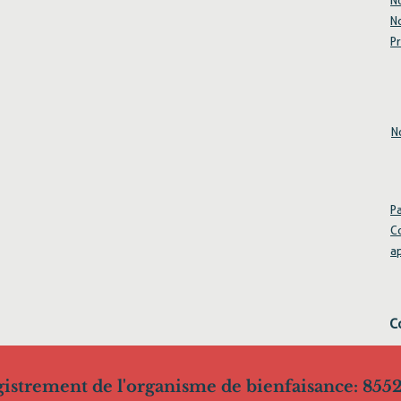
N
N
Pr
N
Pa
C
a
C
istrement de l'organisme de bienfaisance: 85