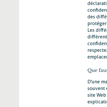
déclarat
confident
des diff
protéger 
Les diffé
différent
confiden
respectez
emplace
Que faut
D'une ma
souvent c
site Web 
explicati